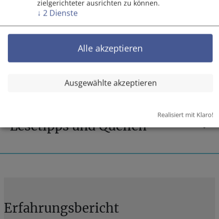
zielgerichteter ausrichten zu können.
auf Ideenplattformen als Methode eingegangen
↓
2
Dienste
wird.
Alle akzeptieren
Tipps für Fairness
Ausgewählte akzeptieren
Realisiert mit Klaro!
Lesetipps und Quellen
Erfahrungsbericht