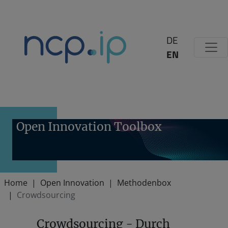
Zum Inhalt springen
DE
EN
Open Innovation Toolbox
Home
Open Innovation
Methodenbox
Crowdsourcing
Crowdsourcing - Durch