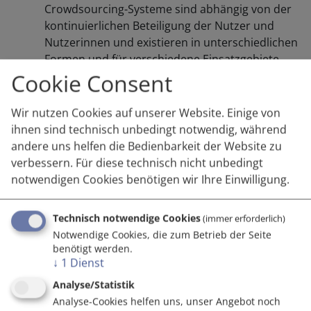
Crowdsourcing-Systeme sind abhängig von der
kontinuierlichen Beteiligung der Nutzer und
Nutzerinnen und existieren in unterschiedlichen
Formen und für verschiedene Einsatzgebiete,
wobei die jeweiligen Vergütungen und Konditionen
Cookie Consent
dabei auch unterschiedlich sind.
Wir nutzen Cookies auf unserer Website. Einige von
Für Unternehmen kann Crowdsourcing
ihnen sind technisch unbedingt notwendig, während
beispielsweise in der Ideen- und Konzeptphase
andere uns helfen die Bedienbarkeit der Website zu
schneller, effektiver und kostengünstiger
verbessern. Für diese technisch nicht unbedingt
Probleme lösen oder zur Optimierung eines neuen
notwendigen Cookies benötigen wir Ihre Einwilligung.
Produkts beitragen. Der Zugang zu neuen Ideen
und Lösungen, die Möglichkeit der Co-Creation
Technisch notwendige Cookies
(immer erforderlich)
und die Vergrößerung des eigenen
Notwendige Cookies, die zum Betrieb der Seite
Innovationspotenzials stellen weitere Mehrwerte
benötigt werden.
für Unternehmen dar. Gassmann (2013, S. 6) teilt
↓
1
Dienst
die zahlreichen Crowdsourcing-Initiativen in fünf
Analyse/Statistik
unterschiedliche Kategorien ein, wobei im
Analyse-Cookies helfen uns, unser Angebot noch
Folgenden näher auf online-basierte Wettbewerbe