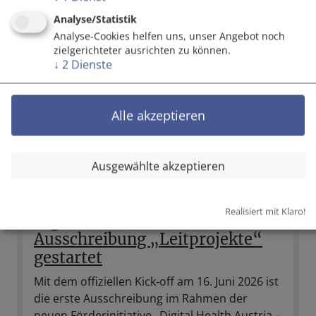
Weiterlesen
Analyse/Statistik
Analyse-Cookies helfen uns, unser Angebot noch
zielgerichteter ausrichten zu können.
↓
2
Dienste
Alle akzeptieren
Ausgewählte akzeptieren
Realisiert mit Klaro!
Digital Health Austria:
Ausschreibung „Leitprojekte“
gestartet
Mit dem offiziellen Kick-off am 16. Juni 2026 ist
die erste Ausschreibung im Rahmen der
neuen Förderinitiative „Digital Health Austria –