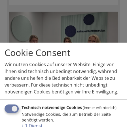
Cookie Consent
Wir nutzen Cookies auf unserer Website. Einige von
ihnen sind technisch unbedingt notwendig, während
andere uns helfen die Bedienbarkeit der Website zu
Neuer Women4Innovation
verbessern. Für diese technisch nicht unbedingt
Podcast Online
notwendigen Cookies benötigen wir Ihre Einwilligung.
In der zwölften Folge unseres Podcast, spricht
aws Geschäftsfeldleiterin Tanja
Technisch notwendige Cookies
(immer erforderlich)
Spennlingwimmer wieder mit zwei
Notwendige Cookies, die zum Betrieb der Seite
spannenden Frauen aus dem…
benötigt werden.
↓
1
Dienst