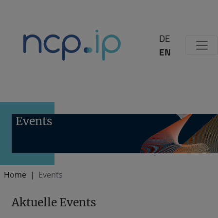
Zum Inhalt springen
DE
EN
Events
Home
Events
Aktuelle Events