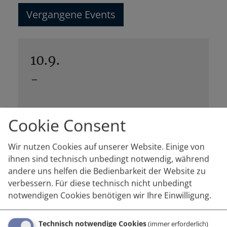
Vergangene Events
10.9.
-
Innovationsschutz für
Cookie Consent
Schlüsseltechnologien
Wir nutzen Cookies auf unserer Website. Einige von
Infohour zur aws Förderung am 10.9. 2026
ihnen sind technisch unbedingt notwendig, während
andere uns helfen die Bedienbarkeit der Website zu
Weiterlesen
verbessern. Für diese technisch nicht unbedingt
notwendigen Cookies benötigen wir Ihre Einwilligung.
Technisch notwendige Cookies
(immer erforderlich)