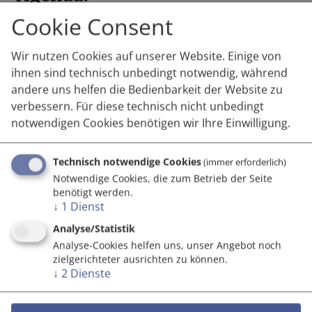
Cookie Consent
Ab 09:30:
Registrierung und Kaffee
10:00 – 10:05:
Begrüßung und Einleitung
Wir nutzen Cookies auf unserer Website. Einige von
Katharina Moser
ihnen sind technisch unbedingt notwendig, während
10:05 - 10:20:
Begrüßung der Ministerien und
andere uns helfen die Bedienbarkeit der Website zu
aws
verbessern. Für diese technisch nicht unbedingt
Impulsvorträge
notwendigen Cookies benötigen wir Ihre Einwilligung.
10:20 - 10:40:
Vanja Bernhauer und Angela
Technisch notwendige Cookies
(immer erforderlich)
Siegling, aws Innovationsschutz, aws:
EU-
Notwendige Cookies, die zum Betrieb der Seite
Empfehlungen zur Valorisierung von Wissen und
benötigt werden.
deren Umsetzung im Life Science Bereich;
↓
1
Dienst
10:40 – 11:00:
Karl Grün, Director Development,
Analyse/Statistik
Austrian Standards:
Die Rolle von Standards in
Analyse-Cookies helfen uns, unser Angebot noch
der Life Science
zielgerichteter ausrichten zu können.
Innovationswertschöpfungskette und Best
↓
2
Dienste
Practices;
11:00 – 11:20
Allan Hanbury, Co-Founder