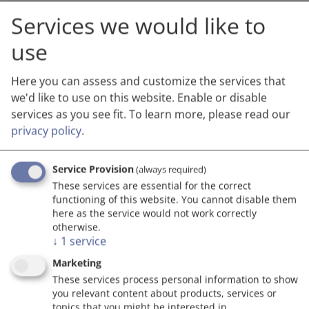
unseren Newsletter zusenden zu können, dürfen wir
Services we would like to
Sie um Ihre ausdrückliche Zustimmung ersuchen.
Zur
Datenschutzerklärung
use
I agree *
Here you can assess and customize the services that
Die Einwilligung zum Erhalt des Newsletters kann
we'd like to use on this website. Enable or disable
selbstverständlich jederzeit über den Abmelde-Link
services as you see fit.
To learn more, please read our
in jedem Newsletter oder per E-Mail an
privacy policy
.
s.polan@aws.at
widerrufen werden. Zu den
AGB
Service Provision
(always required)
I accept the AGB *
These services are essential for the correct
functioning of this website. You cannot disable them
here as the service would not work correctly
otherwise.
↓
1
service
Marketing
Go to top
These services process personal information to show
you relevant content about products, services or
topics that you might be interested in.